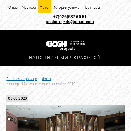
О нас
Мастера
Фото
Истории успеха
Партнеры
+7(926)537 60 61
goshprojects@gmail.com
НАПОЛНИМ МИР КРАСОТО
Й!
Главная страница
→
Фото
→
Концерт Мастер и Ученик в ноябре 2019
06.09.2020