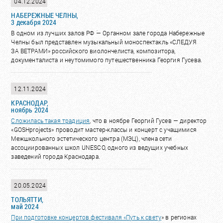
04.12.2024
НАБЕРЕЖНЫЕ ЧЕЛНЫ,
3 декабря 2024
В одном из лучших залов РФ ؘ— Органном зале города Набережные
Челны был представлен музыкальный моноспектакль «СЛЕДУЯ
ЗА ВЕТРАМИ» российского виолончелиста, композитора,
документалиста и неутомимого путешественника Георгия Гусева.
12.11.2024
КРАСНОДАР,
ноябрь 2024
Сложилась такая
традиция
, что в ноябре Георгий Гусев — директор
«GOSHprojects» проводит мастер-классы и концерт с учащимися
Межшкольного эстетического центра (МЭЦ), члена сети
ассоциированных школ UNESCO, одного из ведущих учебных
заведений города Краснодара.
20.05.2024
ТОЛЬЯТТИ,
май 2024
При подготовке концертов фестиваля «
Путь к свету
» в регионах