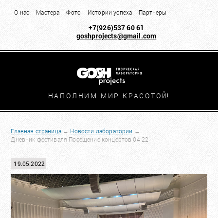
О нас
Мастера
Фото
Истории успеха
Партнеры
+7(926)537 60 61
goshprojects@gmail.com
НАПОЛНИМ МИР КРАСОТО
Й!
Главная страница
→
Новости лаборатории
→
Дневник фестиваля Посещение концертов 04 22
19.05.2022