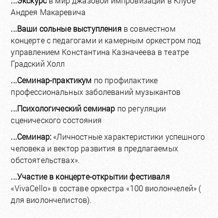
...Экскурс
в мир джазовой импровизации в Клубе
Андрея Макаревича
...Ваши сольные выступления
в совместном
концерте с педагогами и камерным оркестром под
управлением Константина Казначеева в театре
Градский Холл
...Семинар-практикум
по профилактике
профессиональных заболеваний музыкантов
...Психологический семинар
по регуляции
сценического состояния
...Семинар:
«Личностные характеристики успешного
человека и вектор развития в предлагаемых
обстоятельствах».
...Участие в концерте-открытии фестиваля
«VivaCello» в составе оркестра «100 виолончелей» (
для виолончелистов).