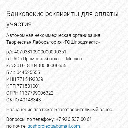
Банковские реквизиты для оплаты
участия
Автономная некоммерческая организация
Творческая Лаборатория «ГОШпроджектс»
р/с 40703810900000000351
в ПАО «Промсвязьбанк», г. Москва
к/с 30101810400000000555
БИК 044525555
ИНН 7715492339
КПП 771501001
ОГРН 1137799006322
ОКПО 40148343
Назначение платежа: Благотворительный взнос.
Вопросы по телефону: +7 926 537 60 61
по почте:
goshprojects@gmail.com.