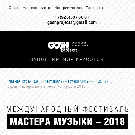
О нас
Мастера
Фото
Истории успеха
Партнеры
+7(926)537 60 61
goshprojects@gmail.com
НАПОЛНИМ МИР КРАСОТО
Й!
Главная страница
→
Фестиваль «Мастера Музыки – 2018»
→
Курсы мастерства и личностного роста 2018