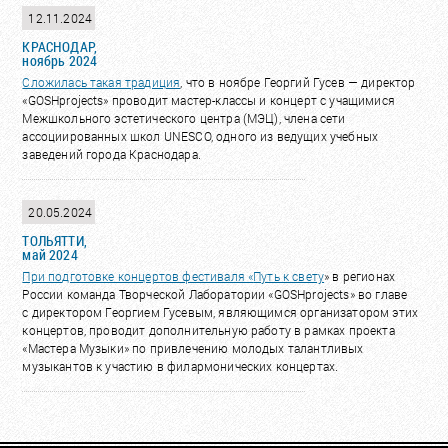
12.11.2024
КРАСНОДАР,
ноябрь 2024
Сложилась такая
традиция
, что в ноябре Георгий Гусев — директор
«GOSHprojects» проводит мастер-классы и концерт с учащимися
Межшкольного эстетического центра (МЭЦ), члена сети
ассоциированных школ UNESCO, одного из ведущих учебных
заведений города Краснодара.
20.05.2024
ТОЛЬЯТТИ,
май 2024
При подготовке концертов фестиваля «
Путь к свету
» в регионах
России команда Творческой Лаборатории «GOSHprojects» во главе
с директором Георгием Гусевым, являющимся организатором этих
концертов, проводит дополнительную работу в рамках проекта
«Мастера Музыки» по привлечению молодых талантливых
музыкантов к участию в филармонических концертах.