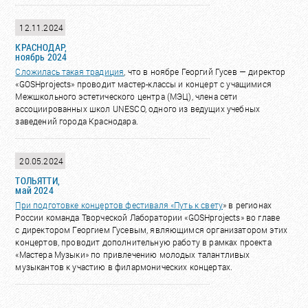
12.11.2024
КРАСНОДАР,
ноябрь 2024
Сложилась такая
традиция
, что в ноябре Георгий Гусев — директор
«GOSHprojects» проводит мастер-классы и концерт с учащимися
Межшкольного эстетического центра (МЭЦ), члена сети
ассоциированных школ UNESCO, одного из ведущих учебных
заведений города Краснодара.
20.05.2024
ТОЛЬЯТТИ,
май 2024
При подготовке концертов фестиваля «
Путь к свету
» в регионах
России команда Творческой Лаборатории «GOSHprojects» во главе
с директором Георгием Гусевым, являющимся организатором этих
концертов, проводит дополнительную работу в рамках проекта
«Мастера Музыки» по привлечению молодых талантливых
музыкантов к участию в филармонических концертах.