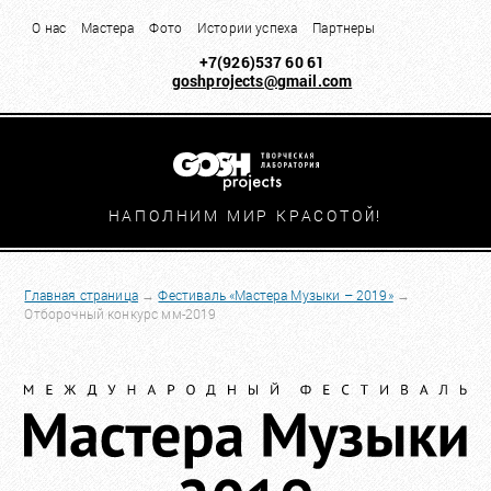
О нас
Мастера
Фото
Истории успеха
Партнеры
+7(926)537 60 61
goshprojects@gmail.com
НАПОЛНИМ МИР КРАСОТО
Й!
Главная страница
→
Фестиваль «Мастера Музыки – 2019»
→
Отборочный конкурс мм-2019