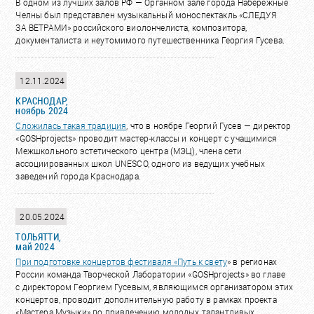
В одном из лучших залов РФ ؘ— Органном зале города Набережные
Челны был представлен музыкальный моноспектакль «СЛЕДУЯ
ЗА ВЕТРАМИ» российского виолончелиста, композитора,
документалиста и неутомимого путешественника Георгия Гусева.
12.11.2024
КРАСНОДАР,
ноябрь 2024
Сложилась такая
традиция
, что в ноябре Георгий Гусев — директор
«GOSHprojects» проводит мастер-классы и концерт с учащимися
Межшкольного эстетического центра (МЭЦ), члена сети
ассоциированных школ UNESCO, одного из ведущих учебных
заведений города Краснодара.
20.05.2024
ТОЛЬЯТТИ,
май 2024
При подготовке концертов фестиваля «
Путь к свету
» в регионах
России команда Творческой Лаборатории «GOSHprojects» во главе
с директором Георгием Гусевым, являющимся организатором этих
концертов, проводит дополнительную работу в рамках проекта
«Мастера Музыки» по привлечению молодых талантливых