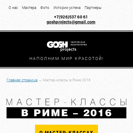
О нас
Мастера
Фото
Истории успеха
Партнеры
+7(926)537 60 61
goshprojects@gmail.com
НАПОЛНИМ МИР КРАСОТО
Й!
Главная страница
→
Мастер-классы в Риме 2016
О МАСТЕР-КЛАССАХ