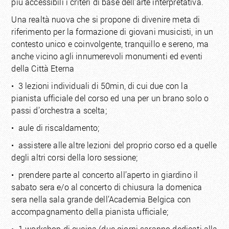
più accessibili i criteri di base dell’arte interpretativa.
Una realtà nuova che si propone di divenire meta di
riferimento per la formazione di giovani musicisti, in un
contesto unico e coinvolgente, tranquillo e sereno, ma
anche vicino agli innumerevoli monumenti ed eventi
della Città Eterna
• 3 lezioni individuali di 50min, di cui due con la
pianista ufficiale del corso ed una per un brano solo o
passi d’orchestra a scelta;
• aule di riscaldamento;
• assistere alle altre lezioni del proprio corso ed a quelle
degli altri corsi della loro sessione;
• prendere parte al concerto all’aperto in giardino il
sabato sera e/o al concerto di chiusura la domenica
sera nella sala grande dell’Academia Belgica con
accompagnamento della pianista ufficiale;
• 1 workshop di cucina (due giorni saranno dedicati alla